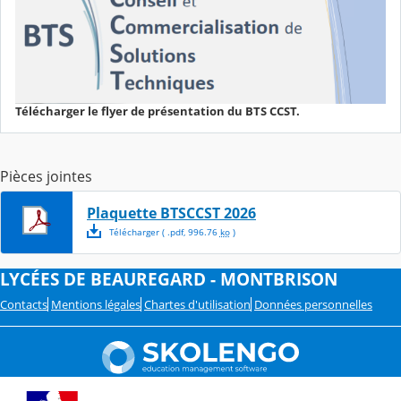
Télécharger le flyer de présentation du BTS CCST.
Pièces jointes
Plaquette BTSCCST 2026
Télécharger
( .
pdf
,
996.76
ko
)
LYCÉES DE BEAUREGARD - MONTBRISON
Contacts
Mentions légales
Chartes d'utilisation
Données personnelles