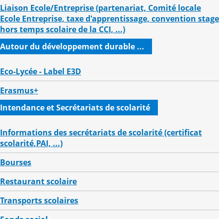
Liaison Ecole/Entreprise (partenariat, Comité locale
Ecole Entreprise, taxe d'apprentissage, convention stage
hors temps scolaire de la CCI, ...)
Autour du développement durable ...
Eco-Lycée - Label E3D
Erasmus+
Intendance et Secrétariats de scolarité
Informations des secrétariats de scolarité (certificat
scolarité,PAI, ...)
Bourses
Restaurant scolaire
Transports scolaires