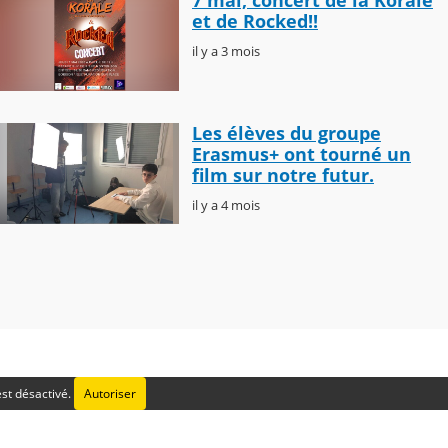
7 mai, concert de la Korale
et de Rocked!!
il y a 3 mois
Les élèves du groupe
Erasmus+ ont tourné un
film sur notre futur.
il y a 4 mois
st désactivé.
Autoriser