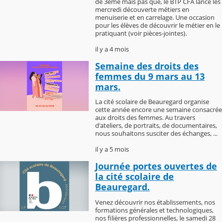
de 3ème mais pas que, le BTP CFA lance les
mercredi découverte métiers en
menuiserie et en carrelage. Une occasion
pour les élèves de découvrir le métier en le
pratiquant (voir pièces-jointes).
il y a 4 mois
Semaine des droits des
femmes du 9 mars au 13
mars.
La cité scolaire de Beauregard organise
cette année encore une semaine consacrée
aux droits des femmes. Au travers
d'ateliers, de portraits, de documentaires,
nous souhaitons susciter des échanges, ...
il y a 5 mois
Journée portes ouvertes de
la cité scolaire de
Beauregard.
Venez découvrir nos établissements, nos
formations générales et technologiques,
nos filières professionnelles, le samedi 28