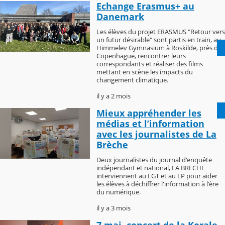
Echange Erasmus+ au
Danemark
Les élèves du projet ERASMUS "Retour vers
un futur désirable" sont partis en train, au
Himmelev Gymnasium à Roskilde, près de
Copenhague, rencontrer leurs
correspondants et réaliser des films
mettant en scène les impacts du
changement climatique.
il y a 2 mois
Mieux appréhender les
médias et l’information
avec les journalistes de La
Brèche
Deux journalistes du journal d'enquête
indépendant et national, LA BRECHE
interviennent au LGT et au LP pour aider
les élèves à déchiffrer l'information à l'ère
du numérique.
il y a 3 mois