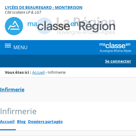
Panneau de gestion des cookies
LYCÉES DE BEAUREGARD - MONTBRISON
Menu de la rubrique
Contenu
Cité scolaire LP & LGT
MENU
Se connecter
Vous êtes ici :
Accueil
›
Infirmerie
Infirmerie
Infirmerie
Accueil
Blog
Dossiers partagés