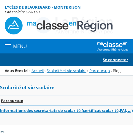
Panneau de gestion des cookies
LYCÉES DE BEAUREGARD - MONTBRISON
Menu de la rubrique
Contenu
Cité scolaire LP & LGT
MENU
Se connecter
Vous êtes ici :
Accueil
›
Scolarité et vie scolaire
›
Parcoursup
›
Blog
Scolarité et vie scolaire
Parcoursup
Informations des secrétariats de scolarité (certificat scolarité,PAI, ...)