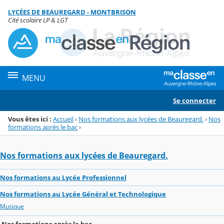
Panneau de gestion des cookies
LYCÉES DE BEAUREGARD - MONTBRISON
Menu de la rubrique
Contenu
Cité scolaire LP & LGT
MENU
Se connecter
Vous êtes ici :
Accueil
›
Nos formations aux lycées de Beauregard.
›
Nos
formations après le bac
›
Nos formations aux lycées de Beauregard.
Nos formations au Lycée Professionnel
Nos formations au Lycée Général et Technologique
Musique
Nos formations après le bac