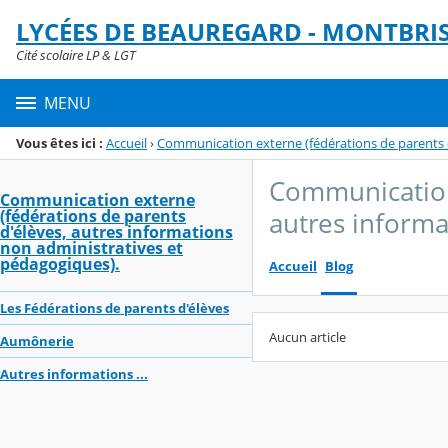
Panneau de gestion des cookies
LYCÉES DE BEAUREGARD - MONTBRI
Menu de la rubrique
Contenu
Cité scolaire LP & LGT
MENU
Vous êtes ici :
Accueil
›
Communication externe (fédérations de parents d
Communication 
Communication externe
(fédérations de parents
autres informa
d'élèves, autres informations
non administratives et
pédagogiques).
Accueil
Blog
Les Fédérations de parents d'élèves
Aucun article
Aumônerie
Autres informations ...