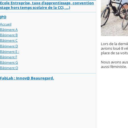
Ecole Entreprise, taxe d'apprentissage, convention
stage hors temps scolaire de la CCI, ...)
JPO
Accueil
Bâtiment A
Bâtiment B
Bâtiment C
Lors de la dern
Bâtiment D
avions loué 8 vé
Bâtiment E :
place de sa voit
Bâtiment F
Nous avons auss
Bâtiment G
aussi féministe.
Bâtiment O
FabLab : Innov@ Beauregard.