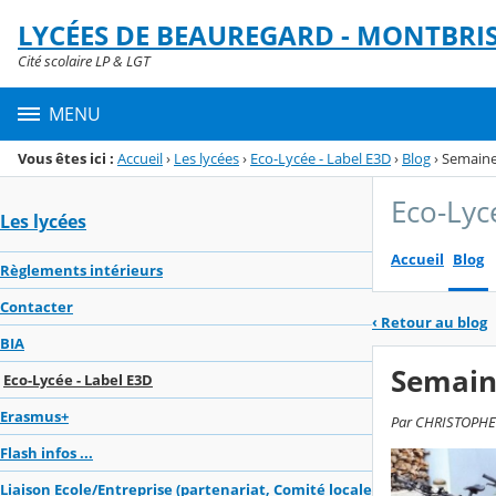
Panneau de gestion des cookies
LYCÉES DE BEAUREGARD - MONTBRI
Menu de la rubrique
Contenu
Cité scolaire LP & LGT
MENU
Vous êtes ici :
Accueil
›
Les lycées
›
Eco-Lycée - Label E3D
›
Blog
›
Semaine
Eco-Lyc
Les lycées
Accueil
Blog
Règlements intérieurs
Contacter
‹
Retour au blog
BIA
Semaine
Eco-Lycée - Label E3D
Erasmus+
Par CHRISTOPHE T
Flash infos ...
Liaison Ecole/Entreprise (partenariat, Comité locale